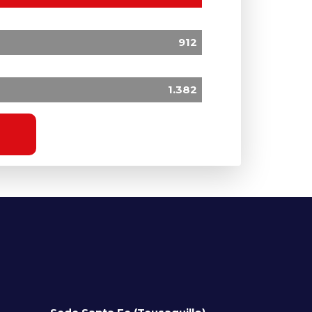
912
1.382