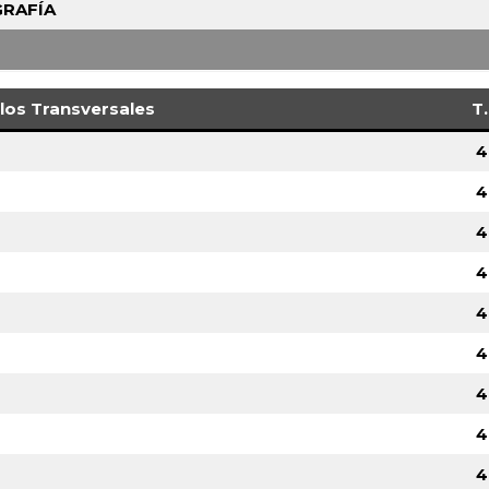
GRAFÍA
os Transversales
T.
4
4
4
4
4
4
4
4
4