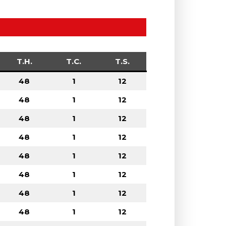
T.H.
T.C.
T.S.
48
1
12
48
1
12
48
1
12
48
1
12
48
1
12
48
1
12
48
1
12
48
1
12