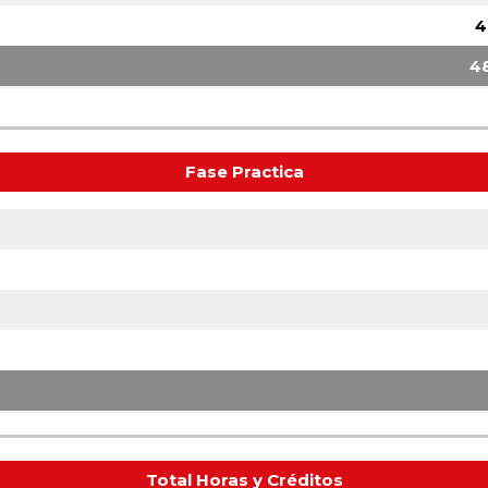
4
4
Fase Practica
Total Horas y Créditos