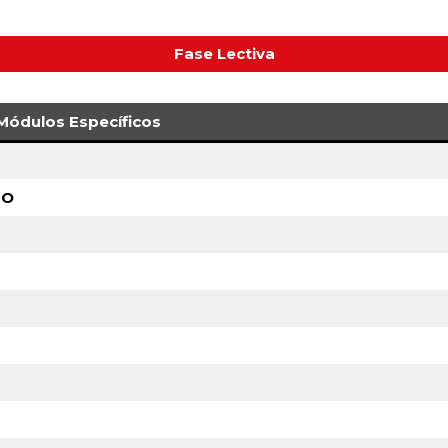
Fase Lectiva
Módulos Específicos
JO
D