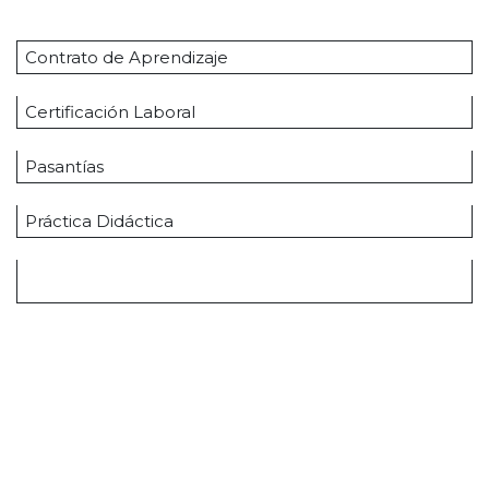
Contrato de Aprendizaje
Certificación Laboral
Pasantías
Práctica Didáctica
600 Horas
Total Horas y Créditos
Total Horas Especificas más Practica