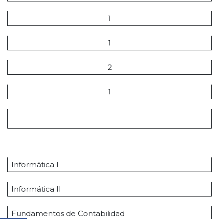
1
1
2
1
8
Módulos Transversales
Informática I
Informática II
Fundamentos de Contabilidad