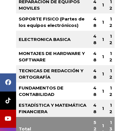
REPARACION DE EQUIPOS
4
1
1
MOVILES
8
2
SOPORTE FISICO (Partes de
4
1
1
los equipos electrónicos)
8
2
4
1
ELECTRONICA BASICA
1
8
2
MONTAJES DE HARDWARE Y
4
1
1
SOFTWARE
8
2
TECNICAS DE REDACCIÓN Y
4
1
1
ORTOGRAFÍA
8
2
FUNDAMENTOS DE
4
1
1
CONTABILIDAD
8
2
ESTADÍSTICA Y MATEMÁTICA
4
1
1
FINANCIERA
8
2
5
1
1
Total
2
3