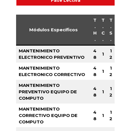
Fase Lectiva
T
T
T
.
.
.
Módulos Específicos
H
C
S
.
.
.
MANTENIMIENTO
4
1
1
ELECTRONICO PREVENTIVO
8
2
MANTENIMIENTO
4
1
1
ELECTRONICO CORRECTIVO
8
2
MANTENIMIENTO
4
1
PREVENTIVO EQUIPO DE
1
8
2
COMPUTO
MANTENIMIENTO
4
1
CORRECTIVO EQUIPO DE
1
8
2
COMPUTO